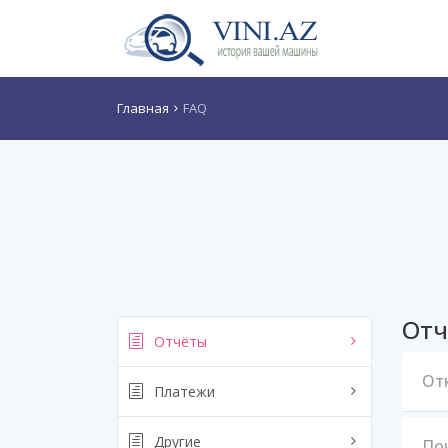
Главная
FAQ
Отч
Отчёты
От
Платежи
Другие
По