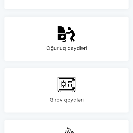
Oğurluq qeydləri
Girov qeydləri