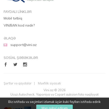
FAYDALI LINKLƏR
Mobil tətbiq
VIN/BAN kod nədir?
ƏLAQƏ
support@vini.az
SOSIAL ŞƏBƏKƏLƏR
Şərtlər və qaydalar
Məxfilik siyasəti
Vini.az © 2026
Ucuz Autocheck, Yaponiya və Copart auksion foto nəqliyyat
vasitələrin tarixçələrini almaq
Biz istifadə və seçimləri izləmək üçün kuki faylları istifadə edirik
Mən qəbul edirəm