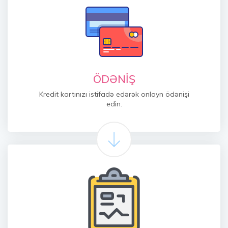
ÖDƏNIŞ
Kredit kartınızı istifadə edərək onlayn ödənişi
edin.