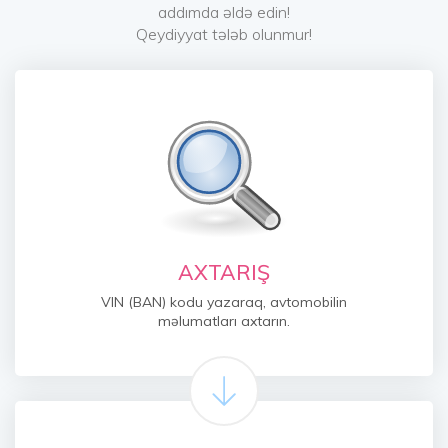
addımda əldə edin!
Qeydiyyat tələb olunmur!
AXTARIŞ
VIN (BAN) kodu yazaraq, avtomobilin
məlumatları axtarın.