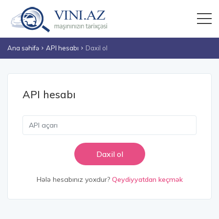
Ana səhifə
API hesabı
Daxil ol
API hesabı
Hələ hesabınız yoxdur?
Qeydiyyatdan keçmək